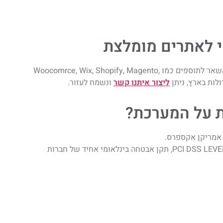
לאתרים​ מומלצת
אם אתם מעוניינים במערכת מומלצת לסליקת אשראי המתאימה בין השאר לתוספים כמו Woocomrce, Wix, Shopify, Magento,
ליצור איתנו קשר
ונשמח לעזור.
ת על המערכת?
 אמריקן אקספרס.
פתרונות הסליקה עומדים בתקני האבטחה המחמירים ביותר PCI DSS LEVEL 1, תקן אבטחה בינלאומי אחיד של חברות