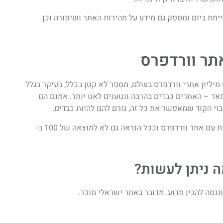
יימת ביום ומספק גם מידע על מהירות האתר ושיפורה וכן
תר וורדפרס
כדאי לציין גם את הבעיה עם אתרי וורדפרס. לפי הערכה, קיימים כ-64 מיליון אתרי וורדפרס בעולם, מספר לא קטן בכלל, בעיקר בגלל
 מאד – האתרים כבדים בהרבה ונטענים לאט יותר. אמנם הם
יבוי הקוד שמאפשר את כל זה, גורם להם להיות כבדים.
אם כך, כדאי לקחת בחשבון שלא ניתן להגיע לאותה תוצאה של מהירות עם אתר וורדפרס וככל הנראה גם לא לתוצאה של 100 ב-
ה ניתן לעשות?
ננסה להבין מדוע. מדובר באתר ישראלי מוכר.