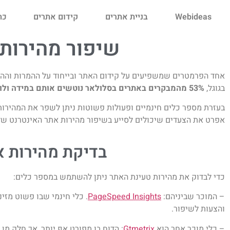
Webideas
בניית אתרים
קידום אתרים
כת
שיפור מהירות 
אחד הפרמטרים שמשפיעים על קידום האתר ובייחוד על ההמרות וההצ
בגוגל,
53% מהמבקרים באתרים בסלולאר נוטשים אותם במידה ולוקח מעל 3 שניות לטעינה.
בעזרת מספר כלים חינמיים ופעולות פשוטות ניתן לשפר את המהירות 
אפרט את הצעדים שיכולים לסייע בשיפור מהירות אתר האינטרנט של
בדיקת מהירות א
כדי לבדוק את מהירות טעינת האתר ניתן להשתמש במספר כלים:
– המוכר שביניהם:
PageSpeed Insights
. כלי חינמי שבו פשוט מזי
והצעות לשיפור.
– כלי מוכר אחר הוא
Gtmetrix
: הדוח בו מפורט אף יותר, אך חלק מן 