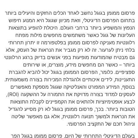
פרסום ממומן בגוגל נחשב לאחד הכלים החזקים והיעילים ביותר
בתחום הפרסום הדיגיטלי, וזאת מכיוון שגוגל היא המנוע חיפוש
הנפוץ והמשפיע ביותר ברחבי העולם. היכולת להופיע בתוצאות
העליונות של גוגל כאשר משתמשים מחפשים מילות מפתח
רלוונטיות מעניקה לפרסום ממומן בפלטפורמה זו יתרון תחרותי
בלתי ניתן לערעור. זה לא רק מגביר את הנראות של העסק, אלא
גם מבטיח שהמודעות מופיעות בפני אנשים בדיוק ברגע הרלוונטי
ביותר – כאשר הם מחפשים מידע, מוצרים, או שירותים
ספציפיים. כלומר, הפרסום הממומן בגוגל יכול להביא להגברת
התעניינות, לידים איכותיים ולהגדלת המכירות בצורה משמעותית.
בנוסף, המידע המפורט והאנליטיקה שגוגל מספקת מאפשרים
לעסקים למדוד בצורה מדויקת את התמורה על ההשקעה (ROI),
לבצע אופטימיזציות ולהתאים את הקמפיינים לקבלת התוצאות
הטובות ביותר. בכך, פרסום ממומן בגוגל לא רק מסייע להגדיל
את הנראות ולמשוך תנועה רלוונטית, אלא גם מאפשר שליטה
וניהול חכם של התקציב הפרסומי.
בעולם הדיגיטלי התחרותי של היום, פרסום ממומן בגוגל הפך