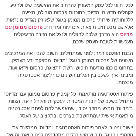
לכלי חיוני לכל עסק המעוניין להרחיב את ההישגים שלו ולהגיע
לקהלים חדשים. מדיוס, כסוכנות פרסום מובילה, מציעה
ללקוחותיה שירותי פרסום ממומן בגוגל שלא רק מגדילים נראות
אלא גם מבטיחים תוצאות איכותיות ומדידות.
פרסום ממומן עם
מדיוס
הוא הדרך שלכם להצליח ולנצל את הזירה הדיגיטלית
העכשווית לטובת העסק שלכם.
הבנת הפלטפורמה: לפני שמתחילים, חשוב להבין את המרכיבים
השונים של פרסום ממומן בגוגל. 'מדיוס' מספקת ידע מעמיק
בתחומים כמו מודעות חיפוש, רשת התצוגה, פרסום וידאו ועוד,
ומבינה איך לשלב בין הכלים השונים כדי ליצור אסטרטגיה
מנצחת.
פיתוח אסטרטגיה מותאמת: כל קמפיין פרסום ממומן עם 'מדיוס'
מתחיל בשלב של הבנת המטרות העסקיות והקהל היעד. הצוות
ב'מדיוס' מבצע מחקר יסודי, שמאפשר להם לפתח אסטרטגיה
מותאמת אישית שמתחשבת בצרכים ובתקציב של העסק.
יישום וניטור: לאחר פיתוח האסטרטגיה, 'מדיוס' מממשת את
הקמפיין בגוגל, תוך שימוש בכלים מתקדמים לניטור ואנליזה של