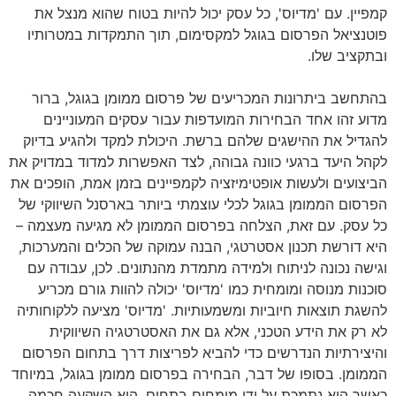
קמפיין. עם 'מדיוס', כל עסק יכול להיות בטוח שהוא מנצל את
פוטנציאל הפרסום בגוגל למקסימום, תוך התמקדות במטרותיו
ובתקציב שלו.
בהתחשב ביתרונות המכריעים של פרסום ממומן בגוגל, ברור
מדוע זהו אחד הבחירות המועדפות עבור עסקים המעוניינים
להגדיל את ההישגים שלהם ברשת. היכולת למקד ולהגיע בדיוק
לקהל היעד ברגעי כוונה גבוהה, לצד האפשרות למדוד במדויק את
הביצועים ולעשות אופטימיזציה לקמפיינים בזמן אמת, הופכים את
הפרסום הממומן בגוגל לכלי עוצמתי ביותר בארסנל השיווקי של
כל עסק. עם זאת, הצלחה בפרסום הממומן לא מגיעה מעצמה –
היא דורשת תכנון אסטרטגי, הבנה עמוקה של הכלים והמערכות,
וגישה נכונה לניתוח ולמידה מתמדת מהנתונים. לכן, עבודה עם
סוכנות מנוסה ומומחית כמו 'מדיוס' יכולה להוות גורם מכריע
להשגת תוצאות חיוביות ומשמעותיות. 'מדיוס' מציעה ללקוחותיה
לא רק את הידע הטכני, אלא גם את האסטרטגיה השיווקית
והיצירתיות הנדרשים כדי להביא לפריצות דרך בתחום הפרסום
הממומן. בסופו של דבר, הבחירה בפרסום ממומן בגוגל, במיוחד
כאשר היא נתמכת על ידי מומחים בתחום, היא השקעה חכמה